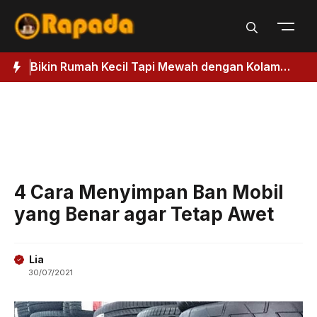
Langsung
ke
isi
Bikin Rumah Kecil Tapi Mewah dengan Kolam
3
Renang, Ikuti Panduan Membuatnya
D
4 Cara Menyimpan Ban Mobil
yang Benar agar Tetap Awet
Lia
30/07/2021