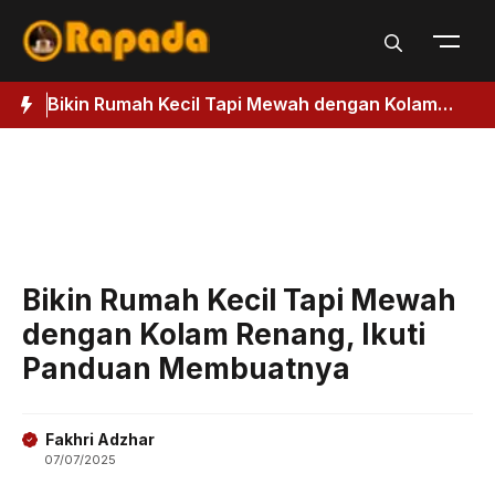
Langsung
ke
isi
Bikin Rumah Kecil Tapi Mewah dengan Kolam
3
Renang, Ikuti Panduan Membuatnya
D
Bikin Rumah Kecil Tapi Mewah
dengan Kolam Renang, Ikuti
Panduan Membuatnya
Fakhri Adzhar
07/07/2025