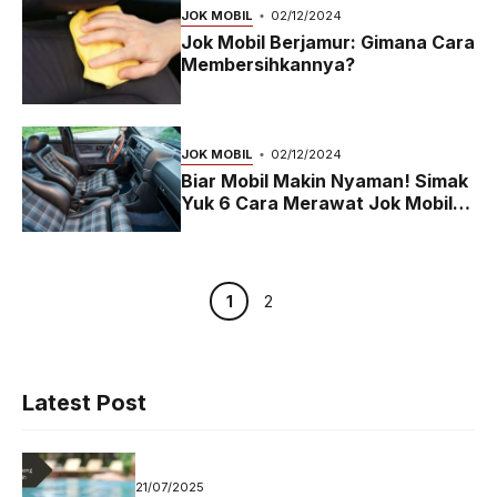
JOK MOBIL
02/12/2024
Jok Mobil Berjamur: Gimana Cara
Membersihkannya?
JOK MOBIL
02/12/2024
Biar Mobil Makin Nyaman! Simak
Yuk 6 Cara Merawat Jok Mobil
Sesuai Jenis nya!
Halaman
Halaman
1
2
Latest Post
21/07/2025