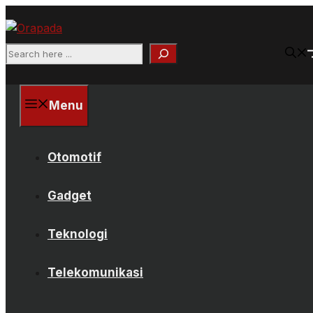
Langsung
ke
isi
Search
Menu
Otomotif
Gadget
Teknologi
Telekomunikasi