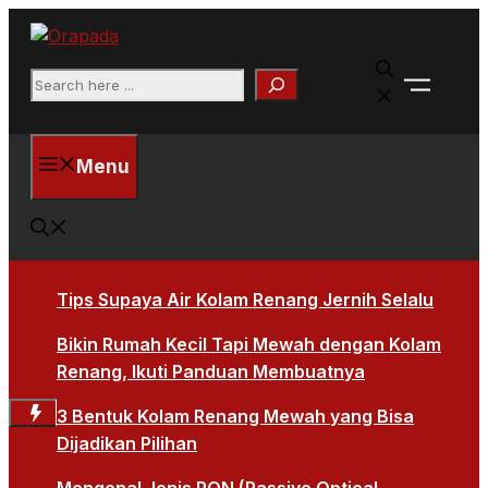
Langsung
ke
Faceb
isi
Search
X
Menu
Tips Supaya Air Kolam Renang Jernih Selalu
Bikin Rumah Kecil Tapi Mewah dengan Kolam
Renang, Ikuti Panduan Membuatnya
3 Bentuk Kolam Renang Mewah yang Bisa
Dijadikan Pilihan