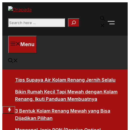
Langsung
ke
Faceb
isi
Search
X
Menu
Tips Supaya Air Kolam Renang Jernih Selalu
Bikin Rumah Kecil Tapi Mewah dengan Kolam
Renang, Ikuti Panduan Membuatnya
3 Bentuk Kolam Renang Mewah yang Bisa
Dijadikan Pilihan