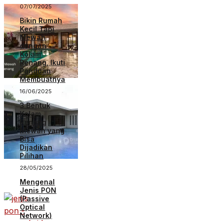
07/07/2025
Bikin Rumah
Kecil Tapi
Mewah
dengan
Kolam
Renang, Ikuti
Panduan
Membuatnya
16/06/2025
3 Bentuk
Kolam
Renang
Mewah yang
Bisa
Dijadikan
Pilihan
28/05/2025
Mengenal
Jenis PON
(Passive
Optical
Network)