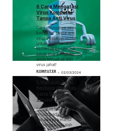
6 Cara Mengatasi
Virus Komputer
Tanpa Anti Virus
Cara mengatasi virus
komputer tanpa anti
virus ini cukup mudah
untuk anda lakukan
sendiri di rumah. Yuk
simak biar komputer
anda terbebas dari
virus jahat!
KOMPUTER
02/03/2024
5 Masalah Pada
Keyboard Laptop
yang Sering
Terjadi
Sebelum hal tersebut
terjadi pada anda,
sebaiknya ketahui
beberapa masalah
pada keyboard laptop