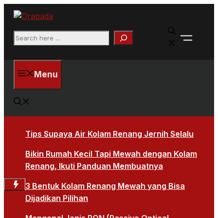
Langsung
ke
Faceb
isi
Search
X
Menu
Tips Supaya Air Kolam Renang Jernih Selalu
Bikin Rumah Kecil Tapi Mewah dengan Kolam
Renang, Ikuti Panduan Membuatnya
3 Bentuk Kolam Renang Mewah yang Bisa
Dijadikan Pilihan