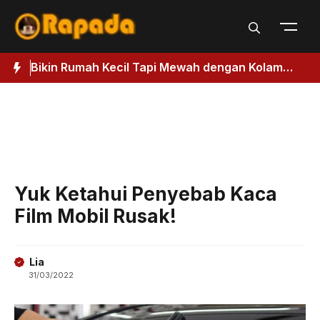
Langsung
ke
isi
Bikin Rumah Kecil Tapi Mewah dengan Kolam
3
Renang, Ikuti Panduan Membuatnya
D
Yuk Ketahui Penyebab Kaca
Film Mobil Rusak!
Lia
31/03/2022