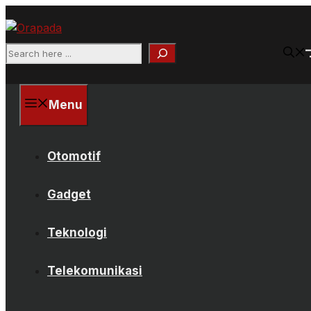
Langsung
ke
isi
Search
Menu
Otomotif
Gadget
Teknologi
Telekomunikasi