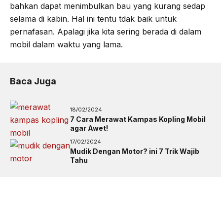
bahkan dapat menimbulkan bau yang kurang sedap
selama di kabin. Hal ini tentu tdak baik untuk
pernafasan. Apalagi jika kita sering berada di dalam
mobil dalam waktu yang lama.
Baca Juga
18/02/2024
7 Cara Merawat Kampas Kopling Mobil
agar Awet!
17/02/2024
Mudik Dengan Motor? ini 7 Trik Wajib
Tahu