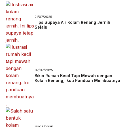
21/07/2025
Tips Supaya Air Kolam Renang Jernih
Selalu
07/07/2025
Bikin Rumah Kecil Tapi Mewah dengan
Kolam Renang, Ikuti Panduan Membuatnya
16/06/2025