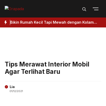
Langsung
ke
isi
Bikin Rumah Kecil Tapi Mewah dengan Kolam
3
Renang, Ikuti Panduan Membuatnya
D
Tips Merawat Interior Mobil
Agar Terlihat Baru
Lia
01/12/2021