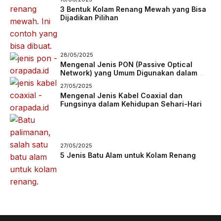
3 Bentuk Kolam Renang Mewah yang Bisa
Dijadikan Pilihan
28/05/2025
Mengenal Jenis PON (Passive Optical
Network) yang Umum Digunakan dalam
Jaringan Fiber
27/05/2025
Mengenal Jenis Kabel Coaxial dan
Fungsinya dalam Kehidupan Sehari-Hari
27/05/2025
5 Jenis Batu Alam untuk Kolam Renang