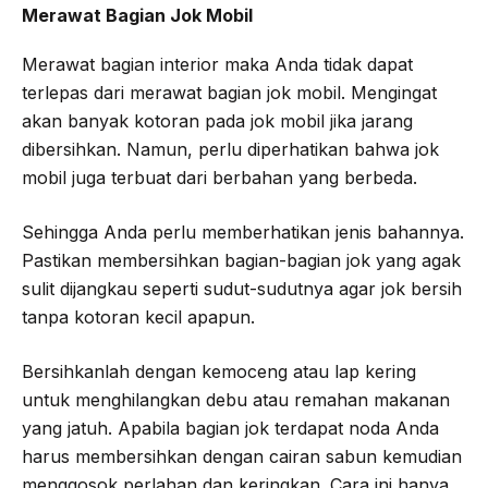
Merawat Bagian Jok Mobil
Merawat bagian interior maka Anda tidak dapat
terlepas dari merawat bagian jok mobil. Mengingat
akan banyak kotoran pada jok mobil jika jarang
dibersihkan. Namun, perlu diperhatikan bahwa jok
mobil juga terbuat dari berbahan yang berbeda.
Sehingga Anda perlu memberhatikan jenis bahannya.
Pastikan membersihkan bagian-bagian jok yang agak
sulit dijangkau seperti sudut-sudutnya agar jok bersih
tanpa kotoran kecil apapun.
Bersihkanlah dengan kemoceng atau lap kering
untuk menghilangkan debu atau remahan makanan
yang jatuh. Apabila bagian jok terdapat noda Anda
harus membersihkan dengan cairan sabun kemudian
menggosok perlahan dan keringkan. Cara ini hanya