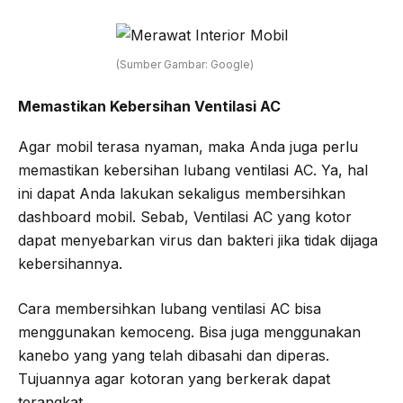
(Sumber Gambar: Google)
Memastikan Kebersihan Ventilasi AC
Agar mobil terasa nyaman, maka Anda juga perlu
memastikan kebersihan lubang ventilasi AC. Ya, hal
ini dapat Anda lakukan sekaligus membersihkan
dashboard mobil. Sebab, Ventilasi AC yang kotor
dapat menyebarkan virus dan bakteri jika tidak dijaga
kebersihannya.
Cara membersihkan lubang ventilasi AC bisa
menggunakan kemoceng. Bisa juga menggunakan
kanebo yang yang telah dibasahi dan diperas.
Tujuannya agar kotoran yang berkerak dapat
terangkat.