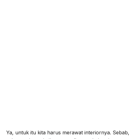
Ya, untuk itu kita harus merawat interiornya. Sebab,