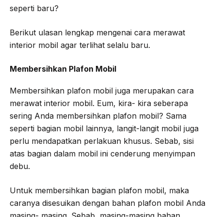
seperti baru?
Berikut ulasan lengkap mengenai cara merawat
interior mobil agar terlihat selalu baru.
Membersihkan Plafon Mobil
Membersihkan plafon mobil juga merupakan cara
merawat interior mobil. Eum, kira- kira seberapa
sering Anda membersihkan plafon mobil? Sama
seperti bagian mobil lainnya, langit-langit mobil juga
perlu mendapatkan perlakuan khusus. Sebab, sisi
atas bagian dalam mobil ini cenderung menyimpan
debu.
Untuk membersihkan bagian plafon mobil, maka
caranya disesuikan dengan bahan plafon mobil Anda
masing- masing. Sebab, masing-masing bahan