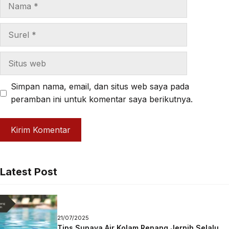
Nama
Surel
Situs
web
Simpan nama, email, dan situs web saya pada
peramban ini untuk komentar saya berikutnya.
Latest Post
21/07/2025
Tips Supaya Air Kolam Renang Jernih Selalu