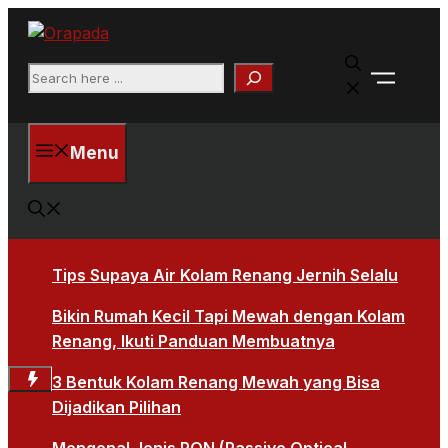
Langsung
ke
Faceb
isi
Search
X
Menu
Tips Supaya Air Kolam Renang Jernih Selalu
Bikin Rumah Kecil Tapi Mewah dengan Kolam
Renang, Ikuti Panduan Membuatnya
3 Bentuk Kolam Renang Mewah yang Bisa
Dijadikan Pilihan