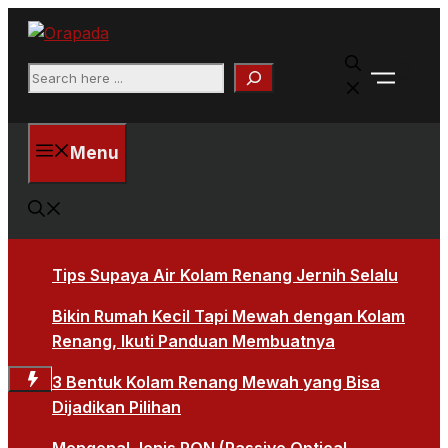
Langsung
ke
Faceb
isi
Search
X
Menu
Tips Supaya Air Kolam Renang Jernih Selalu
Bikin Rumah Kecil Tapi Mewah dengan Kolam
Renang, Ikuti Panduan Membuatnya
3 Bentuk Kolam Renang Mewah yang Bisa
Dijadikan Pilihan