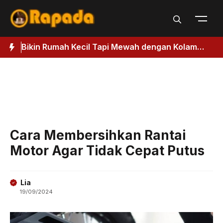
Langsung
ke
isi
Bikin Rumah Kecil Tapi Mewah dengan Kolam
3
Renang, Ikuti Panduan Membuatnya
D
Cara Membersihkan Rantai
Motor Agar Tidak Cepat Putus
Lia
19/09/2024