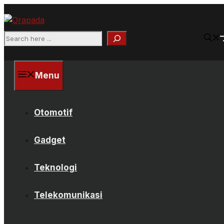
Langsung
ke
isi
Search
Menu
Otomotif
Gadget
Teknologi
Telekomunikasi