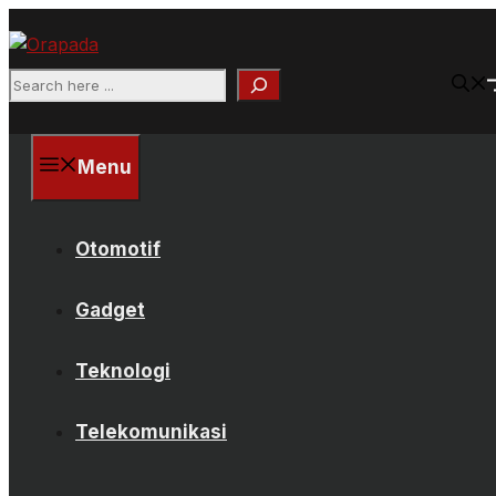
Langsung
ke
isi
Search
Menu
Otomotif
Gadget
Teknologi
Telekomunikasi