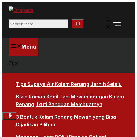
Langsung
ke
Faceb
isi
Search
X
Menu
Tips Supaya Air Kolam Renang Jernih Selalu
Bikin Rumah Kecil Tapi Mewah dengan Kolam
Renang, Ikuti Panduan Membuatnya
3 Bentuk Kolam Renang Mewah yang Bisa
Dijadikan Pilihan