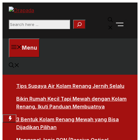
Langsung
ke
Faceb
isi
Search
X
Menu
Tips Supaya Air Kolam Renang Jernih Selalu
Bikin Rumah Kecil Tapi Mewah dengan Kolam
Renang, Ikuti Panduan Membuatnya
3 Bentuk Kolam Renang Mewah yang Bisa
Dijadikan Pilihan