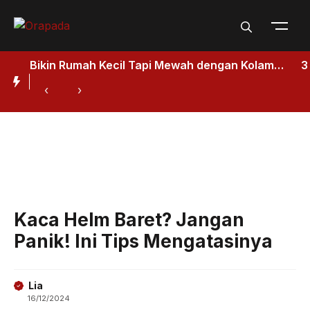
Langsung
ke
isi
Bikin Rumah Kecil Tapi Mewah dengan Kolam
3
Renang, Ikuti Panduan Membuatnya
D
‹
›
Kaca Helm Baret? Jangan
Panik! Ini Tips Mengatasinya
Lia
16/12/2024