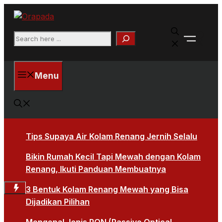
Langsung
ke
Faceb
isi
Search
X
Menu
Tips Supaya Air Kolam Renang Jernih Selalu
Bikin Rumah Kecil Tapi Mewah dengan Kolam
Renang, Ikuti Panduan Membuatnya
3 Bentuk Kolam Renang Mewah yang Bisa
Dijadikan Pilihan