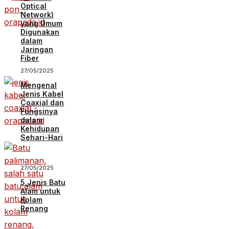
Optical
Network)
yang Umum
Digunakan
dalam
Jaringan
Fiber
27/05/2025
Mengenal
Jenis Kabel
Coaxial dan
Fungsinya
dalam
Kehidupan
Sehari-Hari
27/05/2025
5 Jenis Batu
Alam untuk
Kolam
Renang