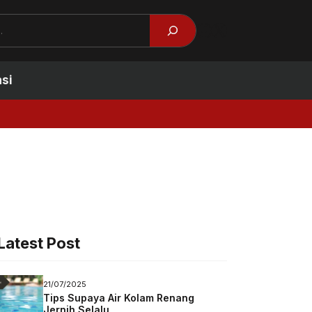
Facebook
X
si
3 Bentuk Kolam Renan
Latest Post
21/07/2025
Tips Supaya Air Kolam Renang
Jernih Selalu