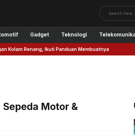
Search
tomotif
Gadget
Teknologi
Telekomunika
gan Kolam Renang, Ikuti Panduan Membuatnya
n Sepeda Motor &