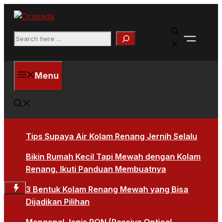
Langsung
ke
Faceb
isi
Search
X
Menu
Tips Supaya Air Kolam Renang Jernih Selalu
Bikin Rumah Kecil Tapi Mewah dengan Kolam
Renang, Ikuti Panduan Membuatnya
3 Bentuk Kolam Renang Mewah yang Bisa
Dijadikan Pilihan