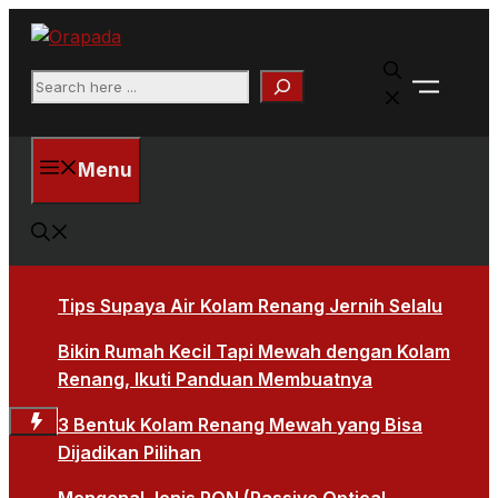
Langsung
ke
Faceb
isi
Search
X
Menu
Tips Supaya Air Kolam Renang Jernih Selalu
Bikin Rumah Kecil Tapi Mewah dengan Kolam
Renang, Ikuti Panduan Membuatnya
3 Bentuk Kolam Renang Mewah yang Bisa
Dijadikan Pilihan