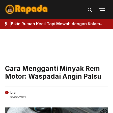
Langsung
ke
isi
Bikin Rumah Kecil Tapi Mewah dengan Kolam
3
Renang, Ikuti Panduan Membuatnya
D
Cara Mengganti Minyak Rem
Motor: Waspadai Angin Palsu
Lia
16/06/2021